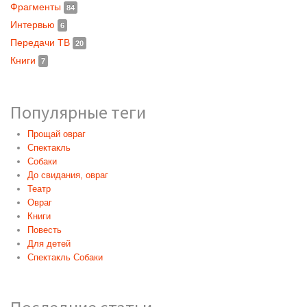
Фрагменты
84
Интервью
6
Передачи ТВ
20
Книги
7
Популярные теги
Прощай овраг
Спектакль
Собаки
До свидания, овраг
Театр
Овраг
Книги
Повесть
Для детей
Спектакль Собаки