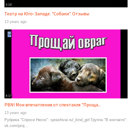
3:10
Театр на Юго-Западе. "Собаки". Отзывы
13 years ago
4:17
PBN! Мои впечатления от спектакля "Проща...
13 years ago
Рубрика "Спроси Нюсю": sprashivai.ru/_kind_girl Группа "В контакте":
vk.com/proj...