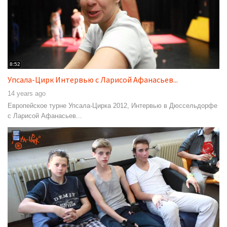
8:52
Упсала-Цирк Интервью с Ларисой Афанасьев...
14 years ago
Европейское турне Упсала-Цирка 2012, Интервью в Дюссельдорфе
с Ларисой Афанасьев...