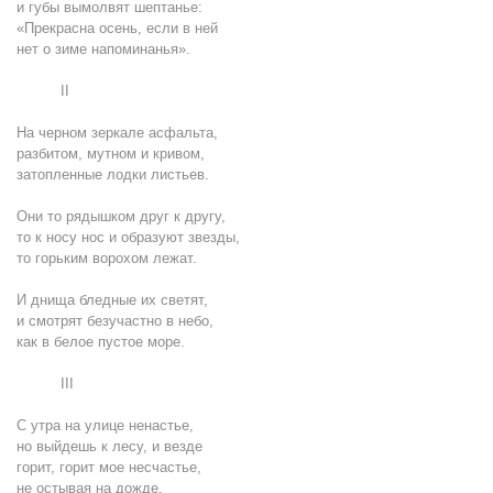
и губы вымолвят шептанье:
«Прекрасна осень, если в ней
нет о зиме напоминанья».
II
На черном зеркале асфальта,
разбитом, мутном и кривом,
затопленные лодки листьев.
Они то рядышком друг к другу,
то к носу нос и образуют звезды,
то горьким ворохом лежат.
И днища бледные их светят,
и смотрят безучастно в небо,
как в белое пустое море.
III
С утра на улице ненастье,
но выйдешь к лесу, и везде
горит, горит мое несчастье,
не остывая на дожде.