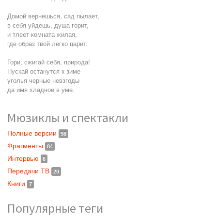
Домой вернешься, сад пылает,
в себя уйдешь, душа горит,
и тлеет комната жилая,
где образ твой легко царит.
Гори, сжигай себя, природа!
Пускай останутся к зиме
уголья черные невзгоды
да имя хладное в уме.
Мюзиклы и спектакли
Полные версии
98
Фрагменты
84
Интервью
6
Передачи ТВ
20
Книги
7
Популярные теги