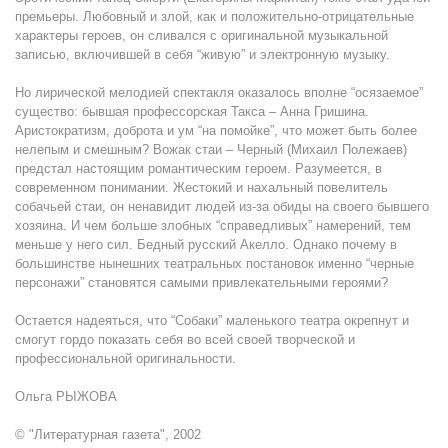
премьеры. Любовный и злой, как и положительно-отрицательные
характеры героев, он сливался с оригинальной музыкальной
записью, включившей в себя “живую” и электронную музыку.
Но лирической мелодией спектакля оказалось вполне “осязаемое”
существо: бывшая профессорская Такса – Анна Гришина.
Аристократизм, доброта и ум “на помойке”, что может быть более
нелепым и смешным? Вожак стаи – Черный (Михаил Полежаев)
предстал настоящим романтическим героем. Разумеется, в
современном понимании. Жестокий и нахальный повелитель
собачьей стаи, он ненавидит людей из-за обиды на своего бывшего
хозяина. И чем больше злобных “справедливых” намерений, тем
меньше у него сил. Бедный русский Акелло. Однако почему в
большинстве нынешних театральных постановок именно “черные
персонажи” становятся самыми привлекательными героями?
Остается надеяться, что “Собаки” маленького театра окрепнут и
смогут гордо показать себя во всей своей творческой и
профессиональной оригинальности.
Ольга РЫЖОВА
© "Литературная газета", 2002