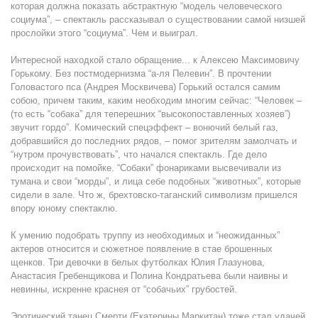
которая должна показать абстрактную “модель человеческого
социума”, – спектакль рассказывал о существовании самой низшей
прослойки этого “социума”. Чем и выиграл.
Интересной находкой стало обращение... к Алексею Максимовичу
Горькому. Без постмодернизма “а-ля Пелевин”. В прочтении
Головастого пса (Андрея Москвичева) Горький остался самим
собою, причем таким, каким необходим многим сейчас: “Человек –
(то есть “собака” для теперешних “высокопоставленных хозяев”)
звучит гордо”. Комический спецэффект – вонючий белый газ,
добравшийся до последних рядов, – помог зрителям замолчать и
“нутром прочувствовать”, что начался спектакль. Где дело
происходит на помойке. “Собаки” фонариками высвечивали из
тумана и свои “морды”, и лица себе подобных “животных”, которые
сидели в зале. Что ж, брехтовско-таганский символизм пришелся
впору юному спектаклю.
К умению подобрать труппу из необходимых и “неожиданных”
актеров относится и сюжетное появление в стае брошенных
щенков. Три девочки в белых футболках Юлия Глазунова,
Анастасия Гребенщикова и Полина Кондратьева были наивны и
невинны, искренне краснея от “собачьих” грубостей.
Эротический танец Смерти (Екатерины Маркитан) тоже стал удачей