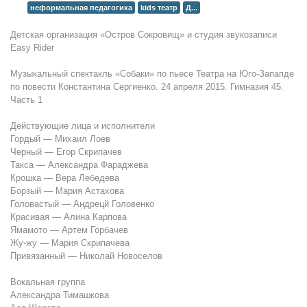
неформальная педагогика
kids теaтр
Д...
Детская организация «Остров Сокровищ» и студия звукозаписи
Easy Rider
Музыкальный спектакль «Собаки» по пьесе Театра на Юго-Запапде
по повести Константина Сергиенко. 24 апреля 2015. Гимназия 45.
Часть 1
Действующие лица и исполнители
Гордый — Михаил Лоев
Черный — Егор Скрипачев
Такса — Александра Фараджева
Крошка — Вера Лебедева
Борзый — Мария Астахова
Головастый — Андрецй Головенко
Красивая — Алина Карпова
Ямамото — Артем Горбачев
Жу-жу — Мария Скрипачева
Привязанный — Николай Новоселов
Вокальная группа
Александра Тимашкова