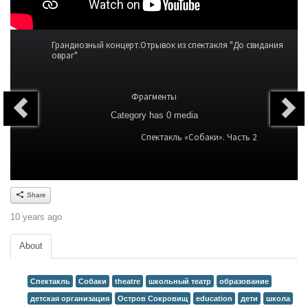
Грандиозный концерт.Отрывок из спектакля "До свидания
овраг"
Фрагменты
Category
has 0 media
Спектакль «Собаки». Часть 2
Share
10 years ago
About
Спектакль
Собаки
theatre
школьный театр
образование
детская организация
Остров Сокровищ
education
дети
школа