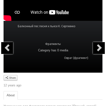
Балконный пес песня к пьесе К. Сергиенко
Фрагменты
Category
has 0 media
Овраг (фрагмент)
Share
12 years ago
About