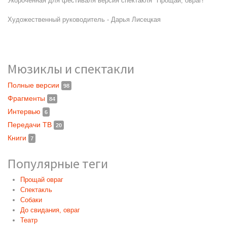
Укороченная для фестиваля версия спектакля "Прощай, овраг!"
Художественный руководитель - Дарья Лисецкая
Мюзиклы и спектакли
Полные версии
98
Фрагменты
84
Интервью
6
Передачи ТВ
20
Книги
7
Популярные теги
Прощай овраг
Спектакль
Собаки
До свидания, овраг
Театр