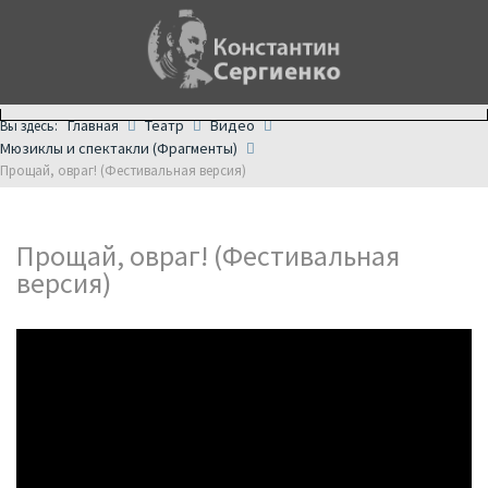
Главная
Театр
Видео
Вы здесь:
Мюзиклы и спектакли (Фрагменты)
Прощай, овраг! (Фестивальная версия)
Прощай, овраг! (Фестивальная
версия)