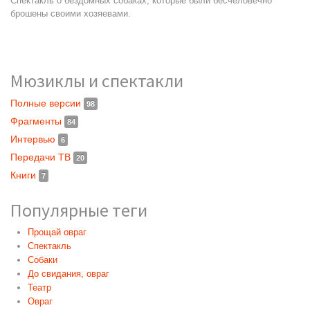
Спектакль о бездомных собаках, которые были бесчеловечно
брошены своими хозяевами.
Мюзиклы и спектакли
Полные версии
98
Фрагменты
84
Интервью
6
Передачи ТВ
20
Книги
7
Популярные теги
Прощай овраг
Спектакль
Собаки
До свидания, овраг
Театр
Овраг