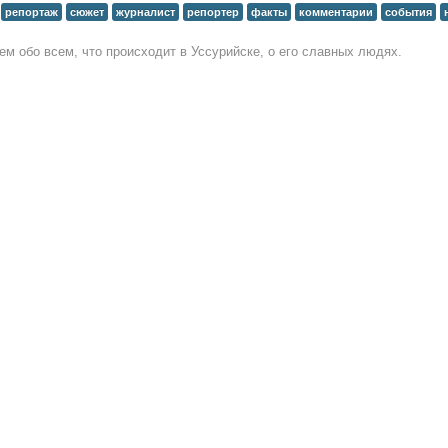
репортаж
сюжет
журналист
репортер
факты
комментарии
события
м обо всем, что происходит в Уссурийске, о его славных людях.