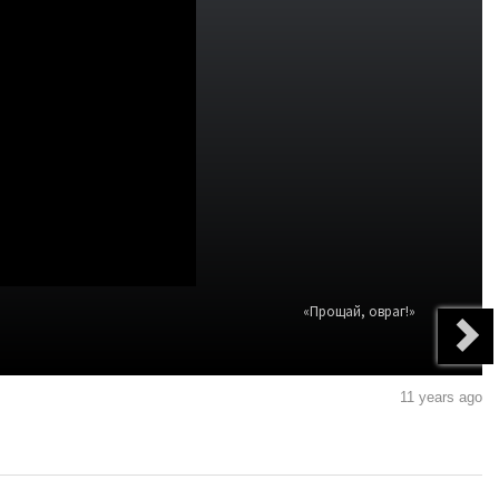
«Прощай, овраг!»
11 years ago