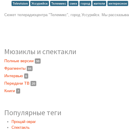
Television
Уссурийск
Телемикс
смех
город
жители
интересное
Сюжет телерадиоцентра "Телемикс", город Уссурийск. Мы рассказывае
Мюзиклы и спектакли
Полные версии
98
Фрагменты
84
Интервью
6
Передачи ТВ
20
Книги
7
Популярные теги
Прощай овраг
Спектакль