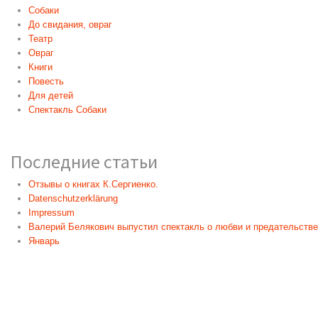
Собаки
До свидания, овраг
Театр
Овраг
Книги
Повесть
Для детей
Спектакль Собаки
Последние статьи
Отзывы о книгах К.Сергиенко.
Datenschutzerklärung
Impressum
Валерий Белякович выпустил спектакль о любви и предательстве
Январь
© Сергиенко Константин Константинович - официальный сайт |
Impres