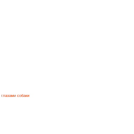
 глазами собаки
sum
|
Datenschutzerklärung
|
Контакт
Sitemap