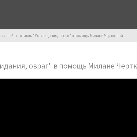
ельный спектакль "До-свидания, овраг" в помощь Милане Чертковой
Биография
Статьи и рецензии
Контакт
идания, овраг" в помощь Милане Черт